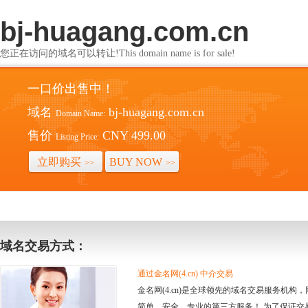
bj-huagang.com.cn
您正在访问的域名可以转让!This domain name is for sale!
一口价出售中！
域名
bj-huagang.com.cn
Domain Name:
售价
CNY 499.00
Listing Price:
立即购买
BUY NOW
>>
>>
域名交易方式：
通过金名网(4.cn) 中介交易
金名网(4.cn)是全球领先的域名交易服务机
简单、安全、专业的第三方服务！ 为了保证交