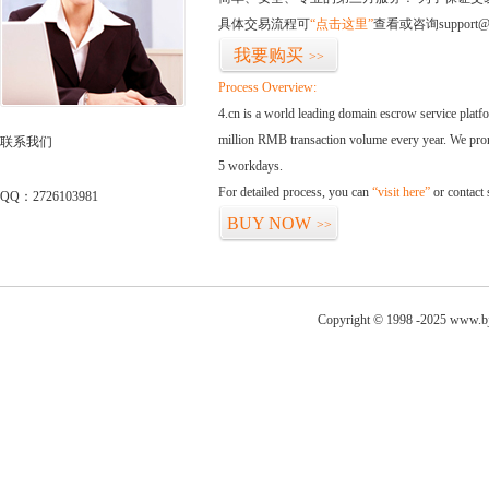
具体交易流程可
“点击这里”
查看或咨询support@
我要购买
>>
Process Overview:
4.cn is a world leading domain escrow service plat
million RMB transaction volume every year. We promi
联系我们
5 workdays.
For detailed process, you can
“visit here”
or contact
QQ：2726103981
BUY NOW
>>
Copyright © 1998 -2025 www.bj